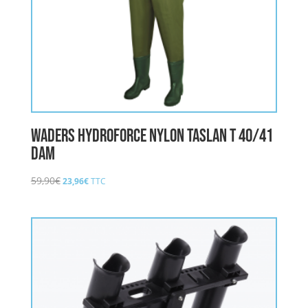
WADERS HYDROFORCE NYLON TASLAN T 40/41
DAM
Le
Le
59,90
€
23,96
€
TTC
prix
prix
initial
actuel
était :
est :
59,90€.
23,96€.