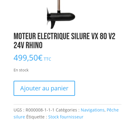
Moteur Electrique Silure VX 80 V2
24V RHINO
499,50
€
TTC
En stock
quantité
Ajouter au panier
de
Moteur
Electrique
UGS :
R000008-1-1-1
Catégories :
Navigations
,
Pêche
Silure
silure
Étiquette :
Stock fournisseur
VX
80
V2