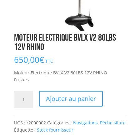
Moteur Electrique BVLX V2 80LBS
12V RHINO
650,00
€
TTC
Moteur Electrique BVLX V2 80LBS 12V RHINO
En stock
quantité
Ajouter au panier
de
Moteur
Electrique
UGS :
r2000002
Catégories :
Navigations
,
Pêche silure
BVLX
Étiquette :
Stock fournisseur
V2
80LBS