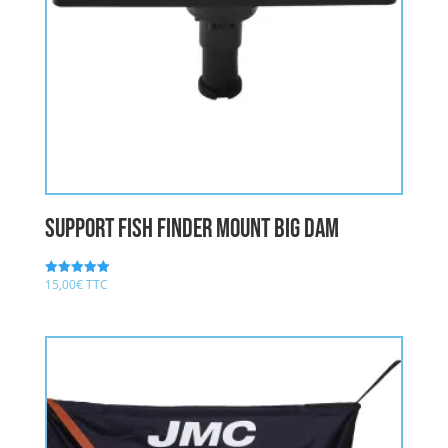
Support Fish Finder Mount Big DAM
15,00
€
TTC
Note
5.00
sur 5