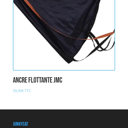
Ancre Flottante JMC
39,00
€
TTC
JunkyCat