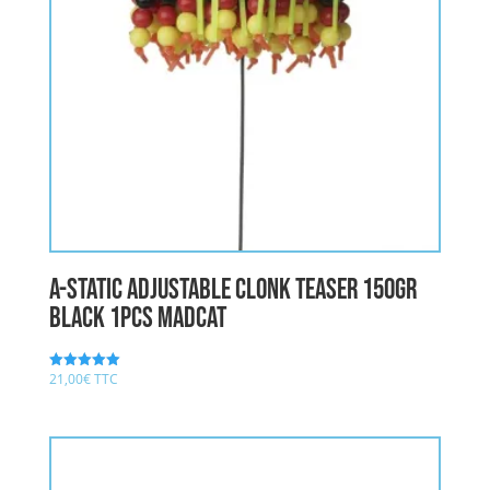
A-STATIC ADJUSTABLE CLONK TEASER 150gr
BLACK 1pcs MADCAT
21,00
€
TTC
Note
5.00
sur 5