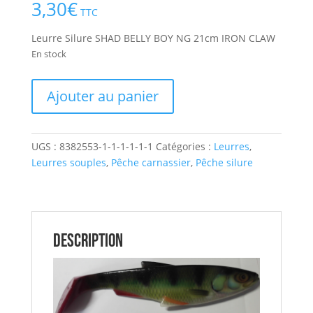
sur 5
3,30
€
basé sur
TTC
notation
client
Leurre Silure SHAD BELLY BOY NG 21cm IRON CLAW
En stock
quantité
Ajouter au panier
de
Leurre
Silure
UGS :
8382553-1-1-1-1-1-1
Catégories :
Leurres
,
SHAD
Leurres souples
,
Pêche carnassier
,
Pêche silure
BELLY
BOY
NG
21
cm
Description
IRON
CLAW