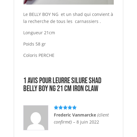
Le BELLY BOY NG et un shad qui convient à
la recherche de tous les carnassiers .
Longueur 21cm
Poids 58 gr
Coloris PERCHE
1 avis pour
Leurre Silure SHAD
BELLY BOY NG 21 cm IRON CLAW
Note
5
sur
Frederic Vanmarcke
(client
5
confirmé)
–
8 juin 2022