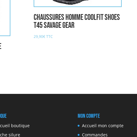
Chaussures Homme COOLFIT SHOES
T45 SAVAGE GEAR
29,90
€
TTC
E
ique
Mon compte
cueil boutique
Accueil mon compte
che silure
Commandes