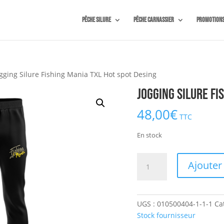
Pêche silure
Pêche carnassier
Promotion
gging Silure Fishing Mania TXL Hot spot Desing
Jogging Silure Fi
48,00
€
TTC
En stock
quantité
Ajouter
de
Jogging
Silure
UGS :
010500404-1-1-1
Ca
Fishing
Stock fournisseur
Mania