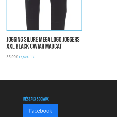
Jogging Silure MEGA LOGO JOGGERS
XXL BLACK CAVIAR MADCAT
Le
Le
35,00
€
17,50
€
TTC
prix
prix
initial
actuel
était :
est :
35,00€.
17,50€.
Réseaux sociaux
Facebook