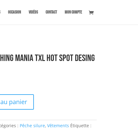
s
OCCASION
Vidéos
Contact
Mon compte
shing Mania TXL Hot spot Desing
 au panier
tégories :
Pêche silure
,
Vêtements
Étiquette :