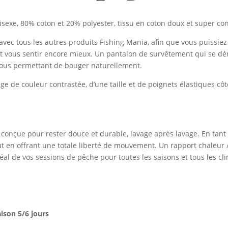
sexe, 80% coton et 20% polyester, tissu en coton doux et super con
 avec tous les autres produits Fishing Mania, afin que vous puissie
et vous sentir encore mieux. Un pantalon de survêtement qui se dém
vous permettant de bouger naturellement.
e de couleur contrastée, d’une taille et de poignets élastiques côte
conçue pour rester douce et durable, lavage après lavage. En tant 
t en offrant une totale liberté de mouvement. Un rapport chaleur /
l de vos sessions de pêche pour toutes les saisons et tous les cli
aison 5/6 jours