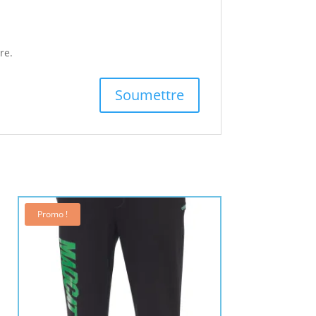
re.
Promo !