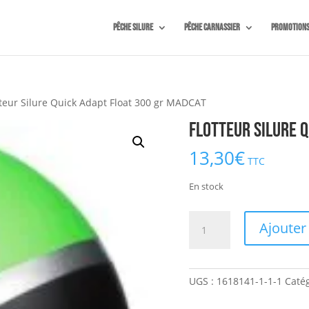
Pêche silure
Pêche carnassier
Promotion
tteur Silure Quick Adapt Float 300 gr MADCAT
Flotteur Silure 
13,30
€
TTC
En stock
quantité
Ajouter
de
Flotteur
Silure
UGS :
1618141-1-1-1
Catég
Quick
Adapt