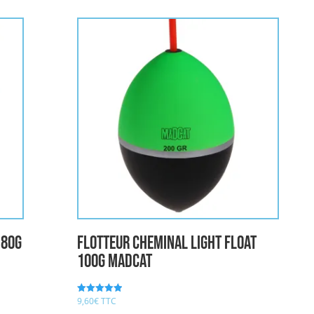
 80g
Flotteur CHEMINAL LIGHT FLOAT
100g MADCAT
9,60
€
TTC
Note
5.00