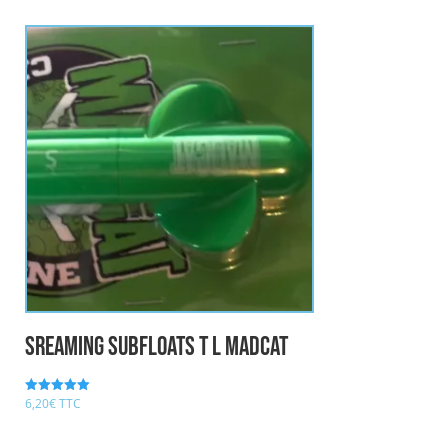
Sreaming Subfloats T L MADCAT
6,20
€
TTC
Note
5.00
sur 5