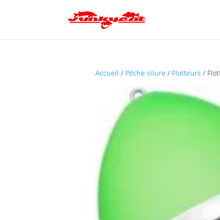
Accueil
/
Pêche silure
/
Flotteurs
/ Flo