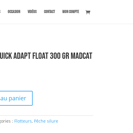
s
OCCASION
Vidéos
Contact
Mon compte
Quick Adapt Float 300 gr MADCAT
 au panier
ories :
Flotteurs
,
Pêche silure