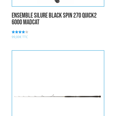
Ensemble Silure BLACK SPIN 270 QUICK2
6000 MADCAT
99,00
€
TTC
Note
4.00
sur 5