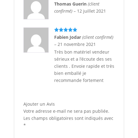
Note
5
sur
Thomas Guerin
(client
5
confirmé)
–
12 juillet 2021
Note
5
sur
Fabien Jodar
(client confirmé)
5
–
21 novembre 2021
Très bon matériel vendeur
sérieux et a l’écoute des ses
clients . Envoie rapide et très
bien emballé je
recommande fortement
Ajouter un Avis
Votre adresse e-mail ne sera pas publiée.
Les champs obligatoires sont indiqués avec
*