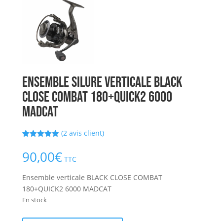
Ensemble Silure verticale BLACK
CLOSE COMBAT 180+QUICK2 6000
MADCAT
(
2
avis client)
Noté
2
5.00
sur 5
90,00
€
basé sur
TTC
notations
client
Ensemble verticale BLACK CLOSE COMBAT
180+QUICK2 6000 MADCAT
En stock