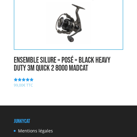
Ensemble Silure « posé » BLACK HEAVY
DUTY 3m QUICK 2 8000 MADCAT
99,00
€
TTC
Note
5.00
sur 5
JunkyCat
Mentions légales