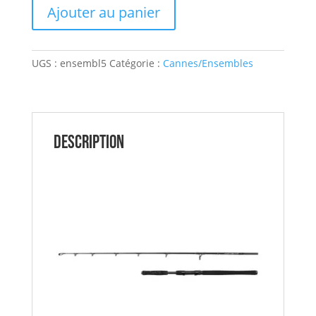
quantité
Ajouter au panier
de
Ensemble
Silure
UGS :
ensembl5
Catégorie :
Cannes/Ensembles
verticale
BLACK
CLOSE
COMBAT
180+QUICK2
Description
6000
MADCAT