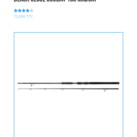
75,00
€
TTC
Note
4.00
sur 5