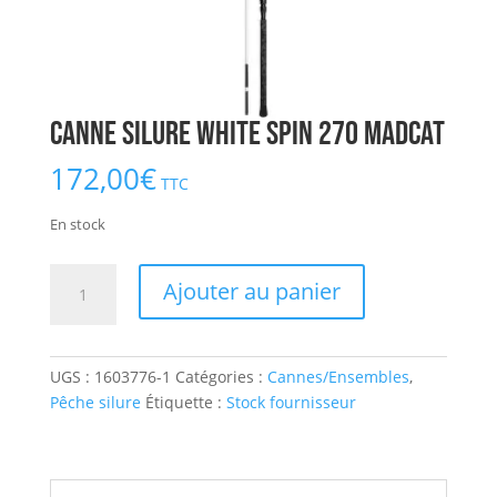
Canne Silure White Spin 270 MADCAT
172,00
€
TTC
En stock
quantité
Ajouter au panier
de
Canne
Silure
UGS :
1603776-1
Catégories :
Cannes/Ensembles
,
White
Pêche silure
Étiquette :
Stock fournisseur
Spin
270
MADCAT