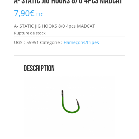
A- STATIC JIG HOOKS 8/0 4pcs MADCAT
7,90
€
TTC
A- STATIC JIG HOOKS 8/0 4pcs MADCAT
Rupture de stock
UGS :
55951
Catégorie :
Hameçons/tripes
Description