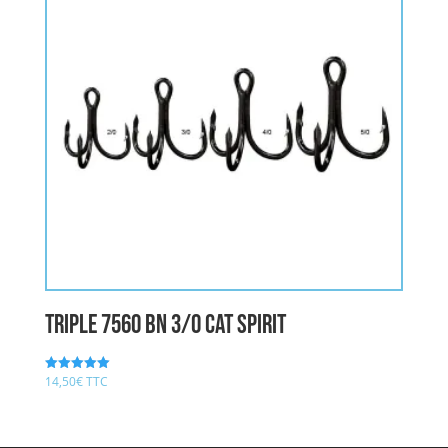
triple 7560 BN 3/0 CAT SPIRIT
14,50
€
TTC
Note
5.00
sur 5