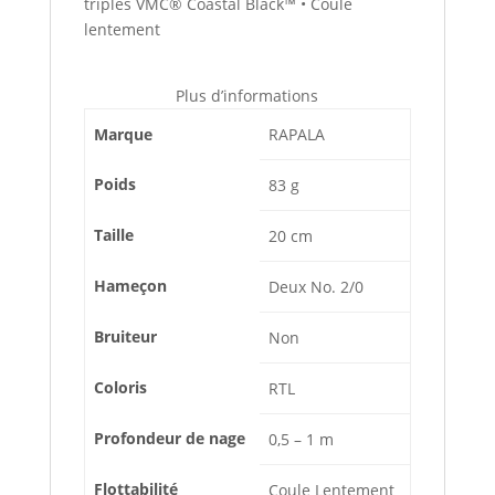
triples VMC® Coastal Black™ • Coule
lentement
Plus d’informations
Marque
RAPALA
Poids
83 g
Taille
20 cm
Hameçon
Deux No. 2/0
Bruiteur
Non
Coloris
RTL
Profondeur de nage
0,5 – 1 m
Flottabilité
Coule Lentement