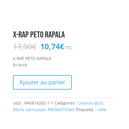
X-RAP PETO RAPALA
Le
Le
17,90
€
10,74
€
TTC
prix
prix
initial
actuel
X-RAP PETO RAPALA
était :
est :
En stock
17,90€.
10,74€.
quantité
Ajouter au panier
de
X-
RAP
UGS :
RA5818265-1-1
Catégories :
Leurres durs
,
PETO
Pêche carnassier
,
PROMOTIONS
Étiquette :
-40%
RAPALA