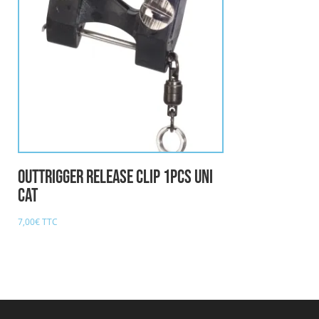
outtrigger release clip 1pcs UNI
CAT
7,00
€
TTC