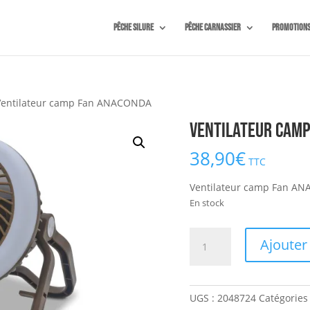
Pêche silure
Pêche carnassier
Promotion
Ventilateur camp Fan ANACONDA
Ventilateur cam
38,90
€
TTC
Ventilateur camp Fan A
En stock
quantité
Ajouter
de
Ventilateur
camp
UGS :
2048724
Catégories
Fan