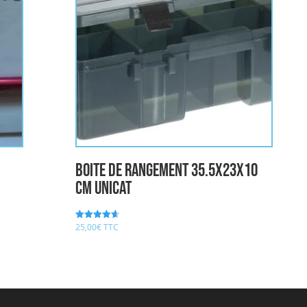
boite de rangement 35.5x23x10
cm UNICAT
25,00
€
TTC
Note
4.67
sur 5