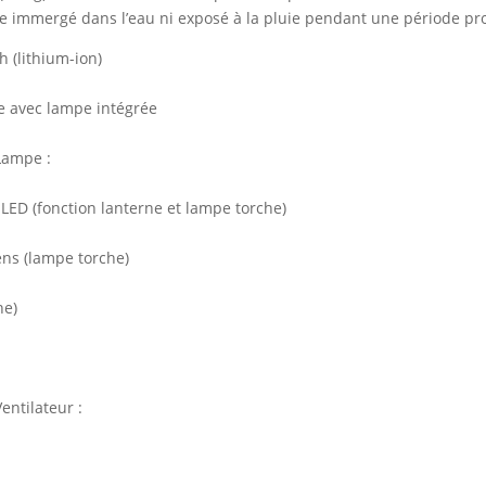
re immergé dans l’eau ni exposé à la pluie pendant une période pr
h (lithium-ion)
e avec lampe intégrée
Lampe :
 LED (fonction lanterne et lampe torche)
ns (lampe torche)
he)
entilateur :