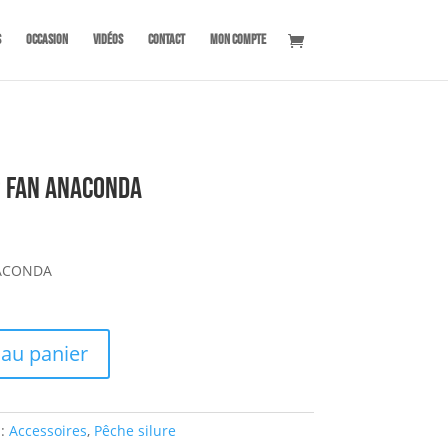
s
OCCASION
Vidéos
Contact
Mon compte
p Fan ANACONDA
NACONDA
 au panier
 :
Accessoires
,
Pêche silure