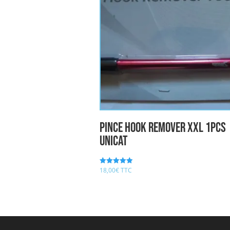
pince hook remover XXL 1pcs
UNICAT
18,00
€
TTC
Note
5.00
sur 5