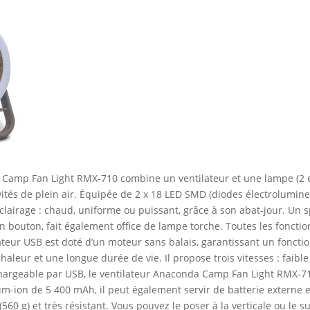
 Camp Fan Light RMX-710 combine un ventilateur et une lampe (2 en
tivités de plein air. Équipée de 2 x 18 LED SMD (diodes électrolumi
éclairage : chaud, uniforme ou puissant, grâce à son abat-jour. Un sp
n bouton, fait également office de lampe torche. Toutes les fonctio
teur USB est doté d’un moteur sans balais, garantissant un fonctio
chaleur et une longue durée de vie. Il propose trois vitesses : faib
echargeable par USB, le ventilateur Anaconda Camp Fan Light RMX-
ium-ion de 5 400 mAh, il peut également servir de batterie externe 
 (560 g) et très résistant. Vous pouvez le poser à la verticale ou le 