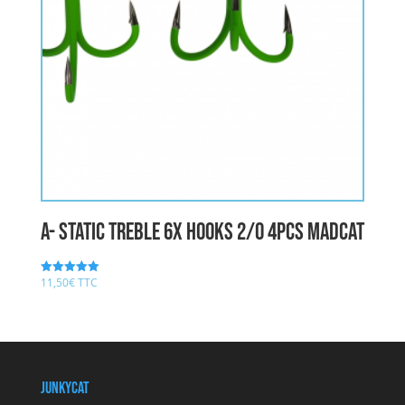
A- STATIC TREBLE 6X HOOKS 2/0 4pcs MADCAT
11,50
€
TTC
Note
5.00
sur 5
JunkyCat