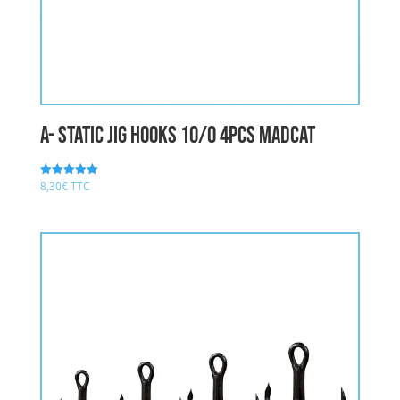
A- STATIC JIG HOOKS 10/0 4pcs MADCAT
8,30
€
TTC
Note
5.00
sur 5