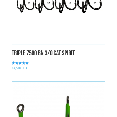
triple 7560 BN 3/0 CAT SPIRIT
14,50
€
TTC
Note
5.00
sur 5