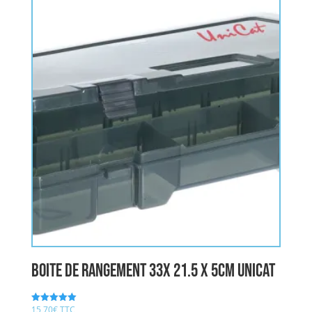
boite de rangement 33x 21.5 x 5cm UNICAT
15,70
€
TTC
Note