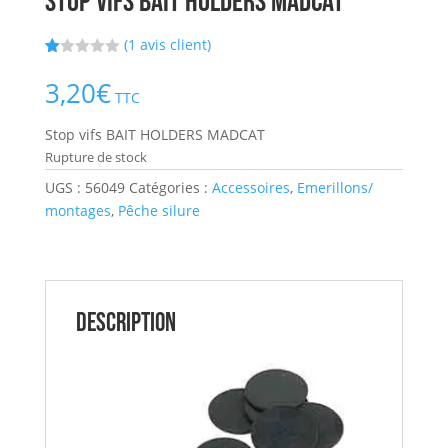
Stop vifs BAIT HOLDERS MADCAT
(
1
avis client)
N
1
ot
3,20
€
é
TTC
1.
00
Stop vifs BAIT HOLDERS MADCAT
s
ur
Rupture de stock
5
ba
UGS :
56049
Catégories :
Accessoires
,
Emerillons/
s
é
montages
,
Pêche silure
s
ur
no
tat
io
n
cli
Description
en
t