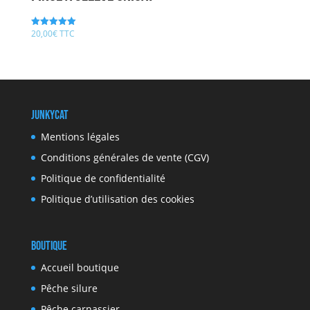
20,00
€
TTC
Note
5.00
sur 5
JunkyCat
Mentions légales
Conditions générales de vente (CGV)
Politique de confidentialité
Politique d’utilisation des cookies
Boutique
Accueil boutique
Pêche silure
Pêche carnassier