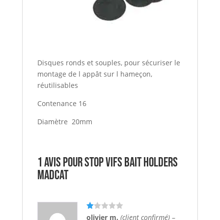
Disques ronds et souples, pour sécuriser le
montage de l appât sur l hameçon,
réutilisables
Contenance 16
Diamètre 20mm
1 avis pour
Stop vifs BAIT HOLDERS
MADCAT
N
olivier m.
(client confirmé)
–