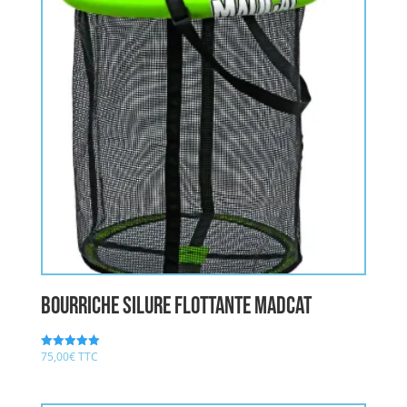
Bourriche Silure FLOTTANTE MADCAT
75,00
€
TTC
Note
5.00
sur 5