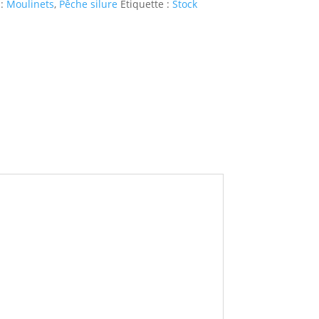
 :
Moulinets
,
Pêche silure
Étiquette :
Stock