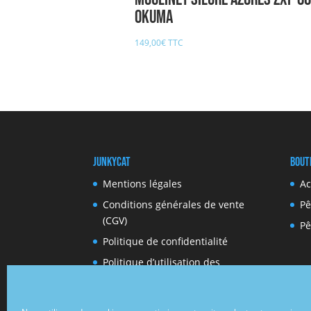
oKuma
149,00
€
TTC
JunkyCat
Bout
Mentions légales
Ac
Conditions générales de vente
Pê
(CGV)
Pê
Politique de confidentialité
Politique d’utilisation des
cookies