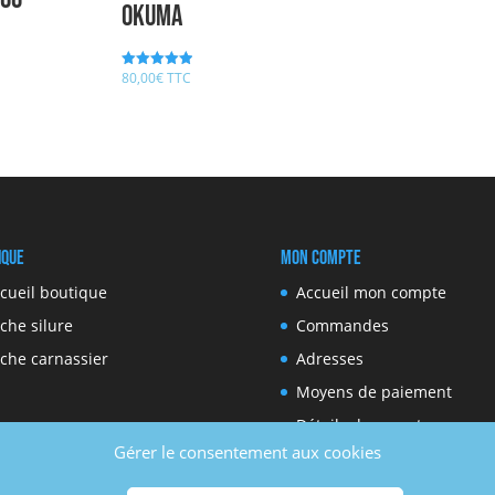
Okuma
80,00
€
TTC
Note
5.00
sur 5
ique
Mon compte
cueil boutique
Accueil mon compte
che silure
Commandes
che carnassier
Adresses
Moyens de paiement
Détails du compte
Gérer le consentement aux cookies