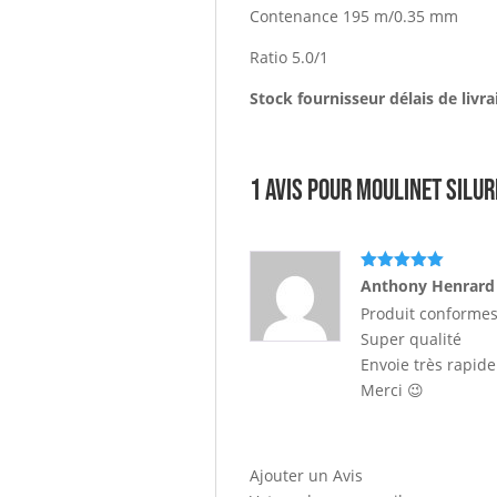
Contenance 195 m/0.35 mm
Ratio 5.0/1
Stock fournisseur délais de livra
1 avis pour
Moulinet Silur
Note
5
sur
Anthony Henrar
5
Produit conforme
Super qualité
Envoie très rapide
Merci 😉
Ajouter un Avis