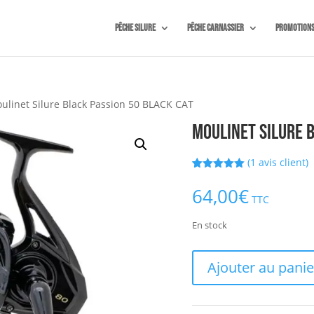
Pêche silure
Pêche carnassier
Promotion
ulinet Silure Black Passion 50 BLACK CAT
Moulinet Silure B
(
1
avis client)
Noté
1
5.00
sur 5
64,00
€
basé sur
TTC
notation
client
En stock
quantité
Ajouter au panie
de
Moulinet
Silure