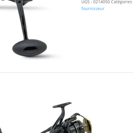
UGS :
0214050
Catégories
Black
fournisseur
Passion
50
BLACK
CAT