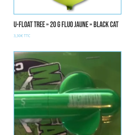
U-Float Tree » 20 g fluo jaune » BLACK CAT
3,30
€
TTC