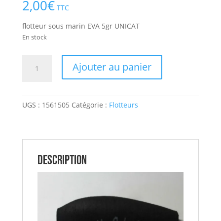
2,00
€
TTC
flotteur sous marin EVA 5gr UNICAT
En stock
quantité
Ajouter au panier
de
flotteur
sous
UGS :
1561505
Catégorie :
Flotteurs
marin
EVA
5gr
UNICAT
Description