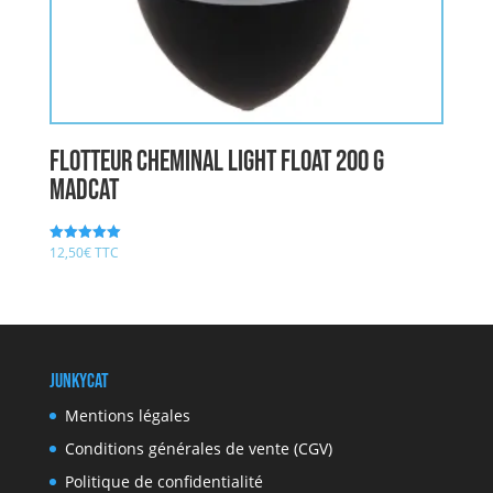
Flotteur CHEMINAL LIGHT FLOAT 200 g
MADCAT
12,50
€
TTC
Note
5.00
sur 5
JunkyCat
Mentions légales
Conditions générales de vente (CGV)
Politique de confidentialité