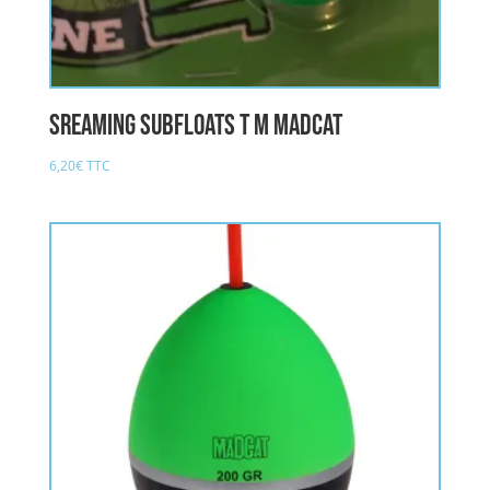
Sreaming Subfloats T M MADCAT
6,20
€
TTC