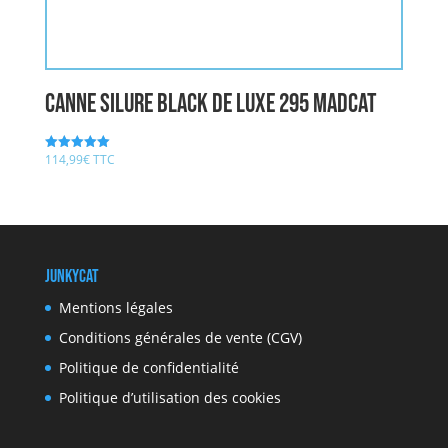
Canne Silure BLACK DE LUXE 295 MADCAT
114,99
€
TTC
Note
5.00
sur 5
JunkyCat
Mentions légales
Conditions générales de vente (CGV)
Politique de confidentialité
Politique d’utilisation des cookies