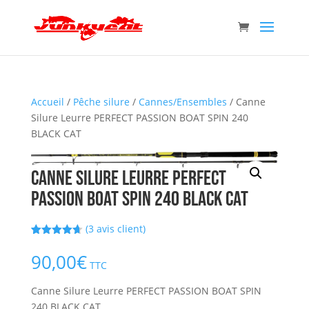
Accueil
/
Pêche silure
/
Cannes/Ensembles
/ Canne
Silure Leurre PERFECT PASSION BOAT SPIN 240
BLACK CAT
Canne Silure Leurre PERFECT
PASSION BOAT SPIN 240 BLACK CAT
(
3
avis client)
Noté
3
4.67
sur 5
90,00
€
basé sur
TTC
notations
client
Canne Silure Leurre PERFECT PASSION BOAT SPIN
240 BLACK CAT