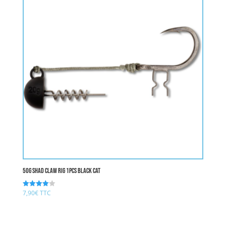
50g Shad Claw Rig 1pcs BLACK CAT
7,90
€
TTC
Note
4.00
sur 5