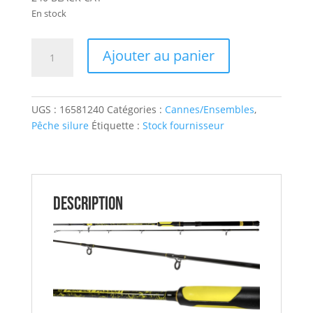
En stock
quantité
Ajouter au panier
de
Canne
Silure
UGS :
16581240
Catégories :
Cannes/Ensembles
,
Leurre
Pêche silure
Étiquette :
Stock fournisseur
PERFECT
PASSION
BOAT
SPIN
240
Description
BLACK
CAT