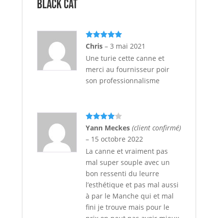
BLACK CAT
Note
5
sur
Chris
–
3 mai 2021
5
Une turie cette canne et
merci au fournisseur poir
son professionnalisme
Note
4
Yann Meckes
(client confirmé)
sur 5
–
15 octobre 2022
La canne et vraiment pas
mal super souple avec un
bon ressenti du leurre
l’esthétique et pas mal aussi
à par le Manche qui et mal
fini je trouve mais pour le