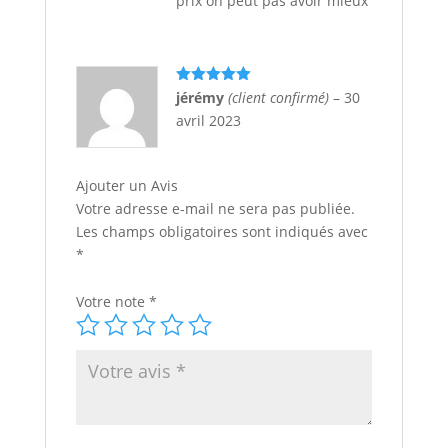
prix on peut pas avoir mieux
Note
5
sur
jérémy
(client confirmé)
–
30
5
avril 2023
Ajouter un Avis
Votre adresse e-mail ne sera pas publiée.
Les champs obligatoires sont indiqués avec
*
Votre note
*