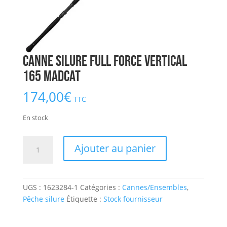
Canne Silure Full Force Vertical
165 MADCAT
174,00
€
TTC
En stock
quantité
Ajouter au panier
de
Canne
Silure
UGS :
1623284-1
Catégories :
Cannes/Ensembles
,
Full
Pêche silure
Étiquette :
Stock fournisseur
Force
Vertical
165