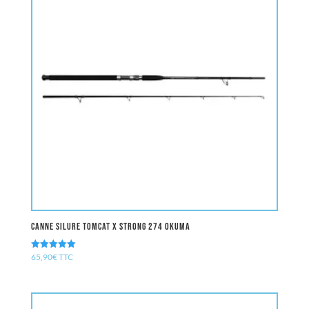
Canne Silure TOMCAT X STRONG 274 oKuma
65,90
€
TTC
Note
5.00
sur 5