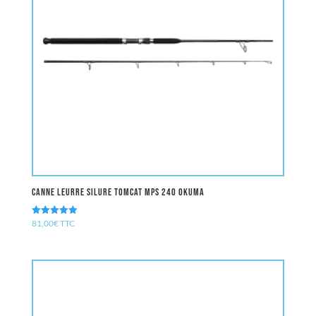
Canne leurre Silure TOMCAT MPS 240 OKUMA
81,00
€
TTC
Note
5.00
sur 5