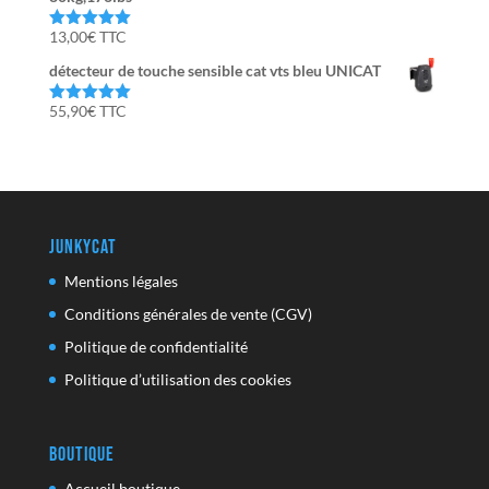
13,00
€
TTC
Note
5.00
sur 5
détecteur de touche sensible cat vts bleu UNICAT
55,90
€
TTC
Note
5.00
sur 5
JunkyCat
Mentions légales
Conditions générales de vente (CGV)
Politique de confidentialité
Politique d’utilisation des cookies
Boutique
Accueil boutique