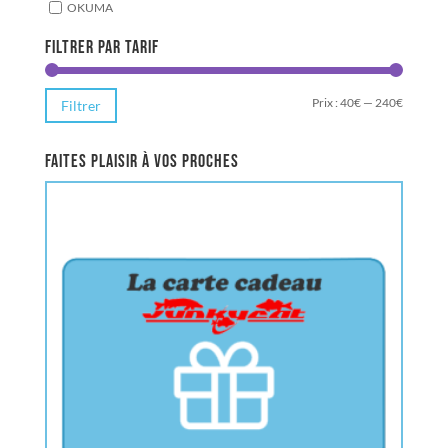
OKUMA
Filtrer par tarif
Prix
Prix
Prix :
40€
—
240€
Filtrer
min
max
Faites plaisir à vos proches