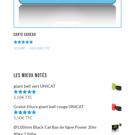
Carte Cadeau
Note
Plage
10,00
€
–
200,00
€
TTC
5.00
de
sur 5
prix :
10,00€
Les mieux notés
à
200,00€
giant bell vert UNICAT
5,50
€
TTC
Note
5.00
sur 5
Grelot Silure giant bell rouge UNICAT
5,50
€
TTC
Note
5.00
sur 5
Ø1,00mm Black Cat Bas de ligne Power 20m
80kg,176lbs