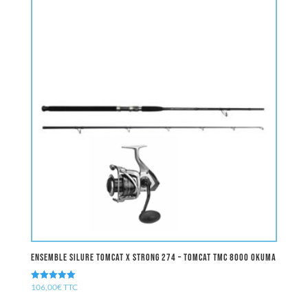
Ensemble Silure Tomcat X Strong 274 – Tomcat TMC 8000 OKUMA
106,00
€
TTC
Note
5.00
sur 5