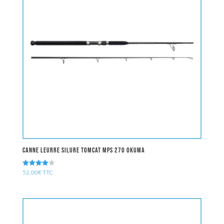
Canne leurre Silure TOMCAT MPS 270 OKUMA
52,00
€
TTC
Note
4.00
sur 5